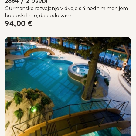
2864 / 2 osebi
Gurmansko razvajanje v dvoje s 4 hodnim menijem
bo poskrbelo, da bodo vaše...
94,00
€