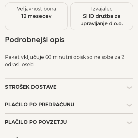
Veljavnost bona
Izvajalec
12 mesecev
SHD družba za
upravljanje d.o.o.
Podrobnejši opis
Paket vključuje 60 minutni obisk solne sobe za 2
odrasli osebi.
STROŠEK DOSTAVE
Kakšen je strošek dostave in embalaže darilnih
PLAČILO PO PREDRAČUNU
bonov?
Strošek dostave in embalaže s tipom plačila po
Plačilo po predračunu
predračunu je 1,99 €, po povzetju pa 5,49 € (dodaten
PLAČILO PO POVZETJU
Ob nakupu darilnih bonov MojeDarilo.com ter izbiri
strošek Pošte Slovenije v povezavi s plačilom).
možnosti plačila po predračunu, prejmete na elektronski
Strošek elektronske dostave in osebnega prevzema je
Plačilo po povzetju