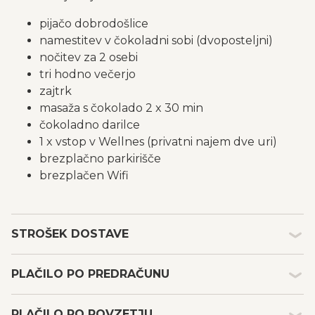
pijačo dobrodošlice
namestitev v čokoladni sobi (dvoposteljni)
nočitev za 2 osebi
tri hodno večerjo
zajtrk
masaža s čokolado 2 x 30 min
čokoladno darilce
1 x vstop v Wellnes (privatni najem dve uri)
brezplačno parkirišče
brezplačen Wifi
STROŠEK DOSTAVE
Kakšen je strošek dostave in embalaže darilnih
PLAČILO PO PREDRAČUNU
bonov?
Strošek dostave in embalaže s tipom plačila po
Plačilo po predračunu
predračunu je 1,99 €, po povzetju pa 5,49 € (dodaten
PLAČILO PO POVZETJU