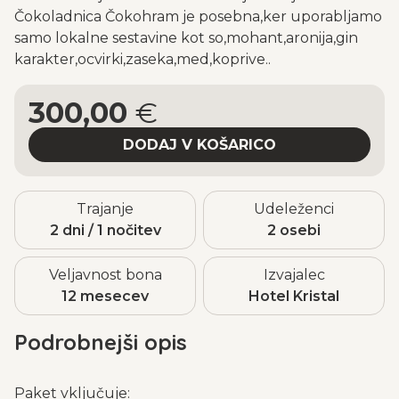
Čokoladnica Čokohram je posebna,ker uporabljamo
samo lokalne sestavine kot so,mohant,aronija,gin
karakter,ocvirki,zaseka,med,koprive..
300,00
€
Trajanje
Udeleženci
2 dni / 1 nočitev
2 osebi
Veljavnost bona
Izvajalec
12 mesecev
Hotel Kristal
Podrobnejši opis
Paket vključuje: