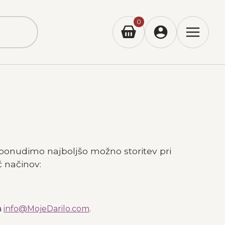
0
m ponudimo najboljšo možno storitev pri
č načinov:
a
info@MojeDarilo.com
.