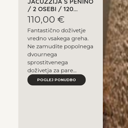
JACUZZIJA S PENINO
/ 2 OSEBI / 120...
110,00 €
Fantastično doživetje
vredno vsakega greha.
Ne zamudite popolnega
dvournega
sprostitvenega
doživetja za pare...
POGLEJ PONUDBO