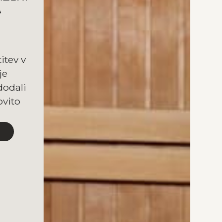
A
itev v
je
dodali
vito