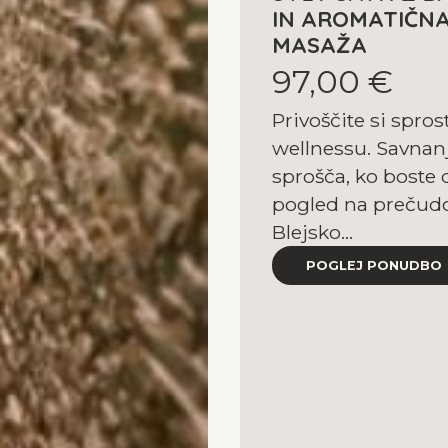
IN AROMATIČN
MASAŽA
97,00 €
Privoščite si sprost
wellnessu. Savnan
sprošča, ko boste 
pogled na prečudo
Blejsko...
POGLEJ PONUDBO