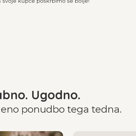
 svoje kupce poskrbimo še bolje!
abno. Ugodno.
ejeno ponudbo tega tedna.