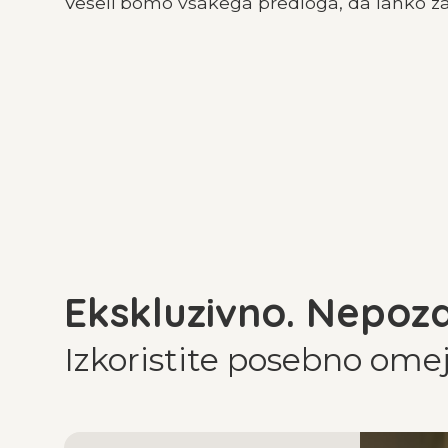
Veseli bomo vsakega predloga, da lahko za
Ekskluzivno. Nepoz
Izkoristite posebno om