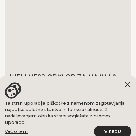
WELLNESS ODKLOP ZA NAJU/ 2
OSEBI / 3 DNI
368,00 €
Ta stran uporablja piškotke z namenom zagotavljanja
Utrdita edinstveno vez, ki vaju
najboljše spletne storitve in funkcionalnosti. Z
združuje. Vzemita si čas samo zase in si
nadaljevanjem obiska strani soglašate z njihovo
privoščita kratek odklop, ki...
uporabo.
POGLEJ PONUDBO
Več o tem
V REDU