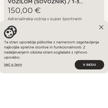
VOZILOM (SOVOZNIK) / 1-3...
150,00 €
Adrenalinska vožnja v super športnem
avtomobilu z izkušenim voznikom, ki vam
omogoči, da sproščeno...
POGLEJ PONUDBO
Ta stran uporablja piškotke z namenom zagotavljanja
najboljše spletne storitve in funkcionalnosti. Z
nadaljevanjem obiska strani soglašate z njihovo
uporabo.
Več o tem
V REDU