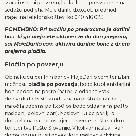
izbrali osebni prevzem, lahko le-te prevzamete na
sedežu podjetja Moje darilo d.o.o., ob predhodni
najavi na telefonsko številko 040 416 023.
POMEMBNO: Pri plačilu po predračunu je darilni
bon, ki ga prejmete aktiven že da dan prejema,
saj MojeDarilo.com aktivira darilne bone z dnem
prejema plačila.
Plačilo po povzetju
Ob nakupu darilnih bonov MojeDarilo.com ter izbiri
možnosti
plačila po povzetju
, bodo kupljeni darilni
boni oddani na pošto (naročila oddana vsak
delovnik do 15:30 so oddana na pošto še isti dan,
naročila oddana po 15:30 pa bodo oddana na pošto
naslednji delovni dan). Naslovniku bo pošiljka
dostavljena na naslov, kjer poravna stroške odkupa,
ter storitve Pošte Slovenije. V kolikor naslovnika ni
doma, poštar pusti obvestilo in naslovnik dvigne