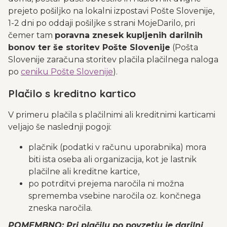
prejeto pošiljko na lokalni izpostavi Pošte Slovenije,
1-2 dni po oddaji pošiljke s strani MojeDarilo, pri
čemer tam
poravna znesek kupljenih darilnih
bonov ter še storitev Pošte Slovenije
(Pošta
Slovenije zaračuna storitev plačila plačilnega naloga
po
ceniku Pošte Slovenije
).
Plačilo s kreditno kartico
V primeru plačila s plačilnimi ali kreditnimi karticami
veljajo še naslednji pogoji:
plačnik (podatki v računu uporabnika) mora
biti ista oseba ali organizacija, kot je lastnik
plačilne ali kreditne kartice,
po potrditvi prejema naročila ni možna
sprememba vsebine naročila oz. končnega
zneska naročila.
POMEMBNO: Pri plačilu po povzetju je darilni