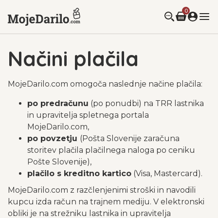
0
Načini plačila
MojeDarilo.com omogoča naslednje načine plačila:
po predračunu
(po ponudbi) na TRR lastnika
in upravitelja spletnega portala
MojeDarilo.com,
po povzetju
(Pošta Slovenije zaračuna
storitev plačila plačilnega naloga po ceniku
Pošte Slovenije),
plačilo s kreditno kartico
(Visa, Mastercard).
MojeDarilo.com z razčlenjenimi stroški in navodili
kupcu izda račun na trajnem mediju. V elektronski
obliki je na strežniku lastnika in upravitelja