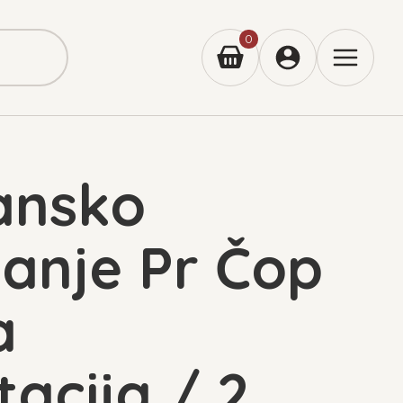
0
ansko
janje Pr Čop
a
acija / 2