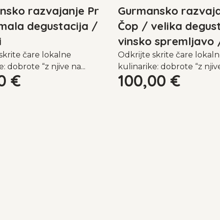
sko razvajanje Pr
Gurmansko razvaja
mala degustacija /
Čop / velika degust
i
vinsko spremljavo /
skrite čare lokalne
Odkrijte skrite čare lokal
e: dobrote “z njive na...
kulinarike: dobrote “z njive
00
€
100,00
€