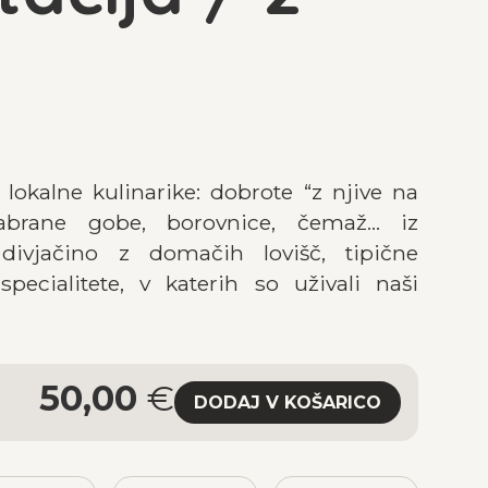
 lokalne kulinarike: dobrote “z njive na
nabrane gobe, borovnice, čemaž… iz
 divjačino z domačih lovišč, tipične
specialitete, v katerih so uživali naši
50,00
€