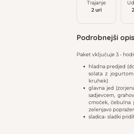
Trajanje
Ud
2 uri
Podrobnejši opi
Paket vključuje 3 - hod
hladna predjed (do
solata z jogurtom
kruhek)
glavna jed (zorjen
sadjevcem, graho
cmoček, čebulna pi
zelenjavo popražen
sladica- sladki prid