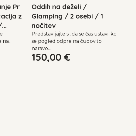
nje Pr
Oddih na deželi /
acija z
Glamping / 2 osebi / 1
...
nočitev
ne
Predstavljajte si, da se čas ustavi, ko
 na...
se pogled odpre na čudovito
naravo....
150,00
€