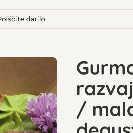
Gurm
razva
/ mal
degust