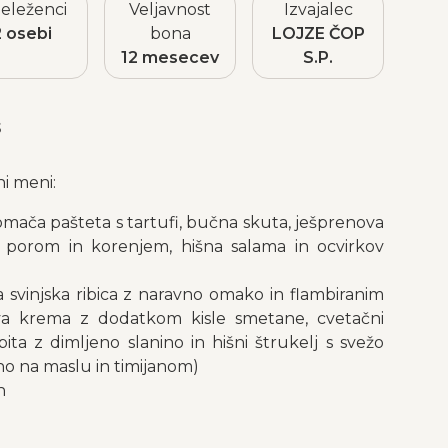
eleženci
Veljavnost
Izvajalec
2 osebi
bona
LOJZE ČOP
12 mesecev
S.P.
s
ni meni:
mača pašteta s tartufi, bučna skuta, ješprenova
 porom in korenjem, hišna salama in ocvirkov
a svinjska ribica z naravno omako in flambiranim
va krema z dodatkom kisle smetane, cvetačni
ta z dimljeno slanino in hišni štrukelj s svežo
o na maslu in timijanom)
ih