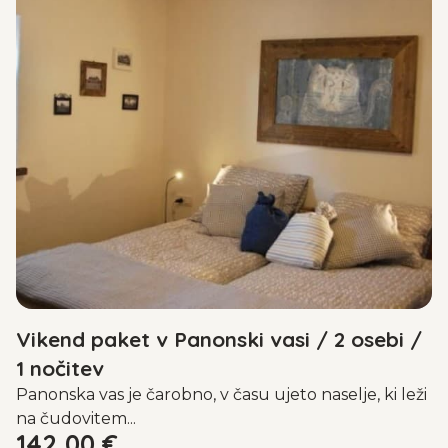
Vikend paket v Panonski vasi / 2 osebi /
1 nočitev
Panonska vas je čarobno, v času ujeto naselje, ki leži
na čudovitem...
142,00
€