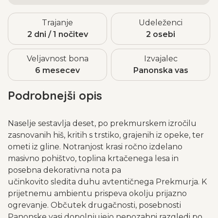
Trajanje
Udeleženci
2 dni / 1 nočitev
2 osebi
Veljavnost bona
Izvajalec
6 mesecev
Panonska vas
Podrobnejši opis
Naselje sestavlja deset, po prekmurskem izročilu
zasnovanih hiš, kritih s trstiko, grajenih iz opeke, ter
ometi iz gline. Notranjost krasi ročno izdelano
masivno pohištvo, toplina krtačenega lesa in
posebna dekorativna nota pa
učinkovito sledita duhu avtentičnega Prekmurja. K
prijetnemu ambientu prispeva okolju prijazno
ogrevanje. Občutek drugačnosti, posebnosti
Panonske vasi dopolnjujejo nepozabni razgledi po