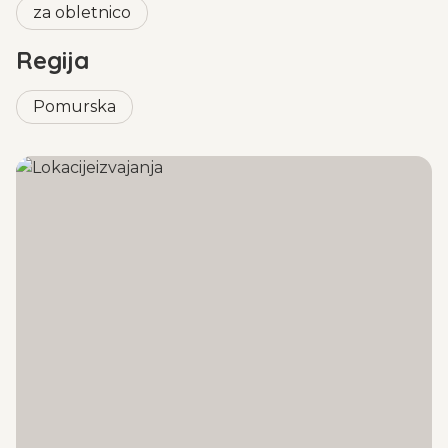
možnosti
plačila po povzetju
bo Moje Darilo d.o.o. vsa
za obletnico
naročila, ki jih bo prejelo vsak
delovnik
do 15:30, oddalo
na pošto oddala na pošto še isti dan, naročila prejeta po
Regija
15:30 pa bodo oddana na pošto naslednji
delovni
dan.
Pošta Slovenije zagotavlja dostavo pošiljk po celi
Pomurska
Sloveniji v enem ali dveh dneh. Preberite tudi
Načini
plačila
.
Embalaža
Darilne bone MojeDarilo.com prejmete v lično izdelani
kuverti. Darilni boni so personalizirani z vaše strani, v 4
različnih barvah in so iz debelejšega papirja višje
kakovosti ter opremljeni s skrbno izbrano pentljo.