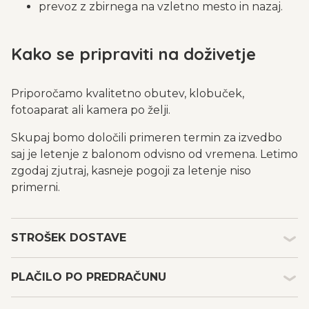
prevoz z zbirnega na vzletno mesto in nazaj.
Kako se pripraviti na doživetje
Priporočamo kvalitetno obutev, klobuček,
fotoaparat ali kamera po želji.
Skupaj bomo določili primeren termin za izvedbo
saj je letenje z balonom odvisno od vremena. Letimo
zgodaj zjutraj, kasneje pogoji za letenje niso
primerni.
STROŠEK DOSTAVE
Kakšen je strošek dostave in embalaže darilnih
PLAČILO PO PREDRAČUNU
bonov?
Strošek dostave in embalaže s tipom plačila po
Plačilo po predračunu