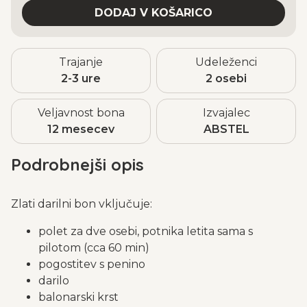
Trajanje
Udeleženci
2-3 ure
2 osebi
Veljavnost bona
Izvajalec
12 mesecev
ABSTEL
Podrobnejši opis
Zlati darilni bon vključuje:
polet za dve osebi, potnika letita sama s
pilotom (cca 60 min)
pogostitev s penino
darilo
balonarski krst