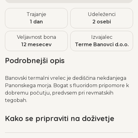
Trajanje
Udeleženci
1 dan
2 osebi
Veljavnost bona
Izvajalec
12 mesecev
Terme Banovci d.o.o.
Podrobnejši opis
Banovski termalni vrelec je dediščina nekdanjega
Panonskega morja. Bogat s fluoridom pripomore k
dobremu počutju, predvsem pri revmatskih
tegobah.
Kako se pripraviti na doživetje