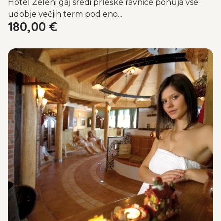
Hotel Zeleni gaj sredi prleške ravnice ponuja vse
udobje večjih term pod eno...
180,00
€