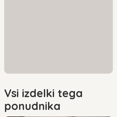
kakovosti ter opremljeni s skrbno izbrano pentljo.
Vsi izdelki tega
ponudnika