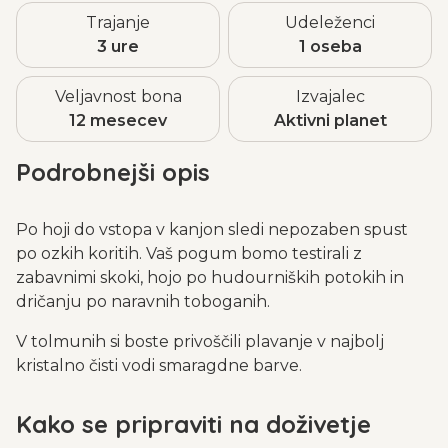
Trajanje
Udeleženci
3 ure
1 oseba
Veljavnost bona
Izvajalec
12 mesecev
Aktivni planet
Podrobnejši opis
Po hoji do vstopa v kanjon sledi nepozaben spust
po ozkih koritih. Vaš pogum bomo testirali z
zabavnimi skoki, hojo po hudourniških potokih in
dričanju po naravnih toboganih.
V tolmunih si boste privoščili plavanje v najbolj
kristalno čisti vodi smaragdne barve.
Kako se pripraviti na doživetje