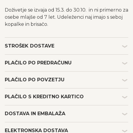
Doživetje se izvaja od 15.3. do 30.10. in ni primerno za
osebe mlajše od 7 let. Udeleženci naj imajo s seboj
kopalke in brisačo.
STROŠEK DOSTAVE
Kakšen je strošek dostave in embalaže darilnih
PLAČILO PO PREDRAČUNU
bonov?
Strošek dostave in embalaže s tipom plačila po
Plačilo po predračunu
predračunu je 1,99 €, po povzetju pa 5,49 € (dodaten
PLAČILO PO POVZETJU
Ob nakupu darilnih bonov MojeDarilo.com ter izbiri
strošek Pošte Slovenije v povezavi s plačilom).
možnosti plačila po predračunu, prejmete na elektronski
Strošek elektronske dostave in osebnega prevzema je
Plačilo po povzetju
naslov ustrezen predračun (ponudbo) za nakup izbranih
PLAČILO S KREDITNO KARTICO
brezplačen.
Ob nakupu darilnih bonov MojeDarilo.com ter izbiri
doživetij. Ko je predračun plačan (denar viden na TRR),
možnosti plačila po povzetju, bodo kupljeni darilni boni
MojeDarilo.com pošlje izbrano darilo na naslov, ki ste ga
OPOMBA: Prejemnik bona plača še storitev Pošte
Plačilo s kreditno kartico
oddani na pošto (naročila oddana vsak delovnik do 15:30
DOSTAVA IN EMBALAŽA
navedli v postopku nakupa (v primeru prejema plačila
Slovenije.
V primeru plačila s plačilnimi ali kreditnimi karticami
so oddana na pošto še isti dan, naročila oddana po 15:30
na TRR do 15:30 bo vaše naročilo oddano na pošto še isti
veljajo še naslednji pogoji:
pa bodo oddana na pošto naslednji delovni dan).
delovni dan, plačila prejeta po 15:30 pa bodo oddana na
Dostava
plačnik (podatki v računu uporabnika) mora biti ista
ELEKTRONSKA DOSTAVA
Naslovniku bo pošiljka dostavljena na naslov, kjer
pošto naslednji delovni dan).