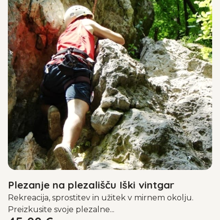
Plezanje na plezališču Iški vintgar
Rekreacija, sprostitev in užitek v mirnem okolju.
Preizkusite svoje plezalne...