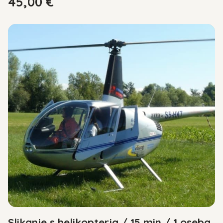
45,00
€
Slikanje s helikopterja / 15 min / 1 oseba