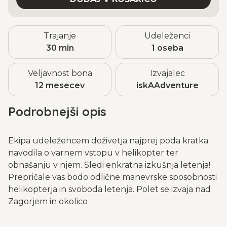
Trajanje
Udeleženci
30 min
1 oseba
Veljavnost bona
Izvajalec
12 mesecev
iskAAdventure
Podrobnejši opis
Ekipa udeležencem doživetja najprej poda kratka
navodila o varnem vstopu v helikopter ter
obnašanju v njem. Sledi enkratna izkušnja letenja!
Prepričale vas bodo odlične manevrske sposobnosti
helikopterja in svoboda letenja. Polet se izvaja nad
Zagorjem in okolico