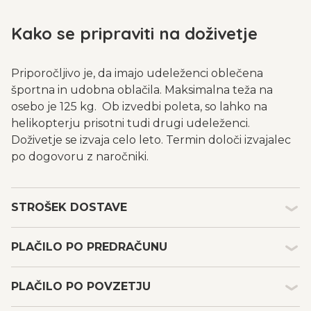
Kako se pripraviti na doživetje
Priporočljivo je, da imajo udeleženci oblečena
športna in udobna oblačila. Maksimalna teža na
osebo je 125 kg. Ob izvedbi poleta, so lahko na
helikopterju prisotni tudi drugi udeleženci.
Doživetje se izvaja celo leto. Termin določi izvajalec
po dogovoru z naročniki.
STROŠEK DOSTAVE
Kakšen je strošek dostave in embalaže darilnih
PLAČILO PO PREDRAČUNU
bonov?
Strošek dostave in embalaže s tipom plačila po
Plačilo po predračunu
predračunu je 1,99 €, po povzetju pa 5,49 € (dodaten
PLAČILO PO POVZETJU
Ob nakupu darilnih bonov MojeDarilo.com ter izbiri
strošek Pošte Slovenije v povezavi s plačilom).
možnosti plačila po predračunu, prejmete na elektronski