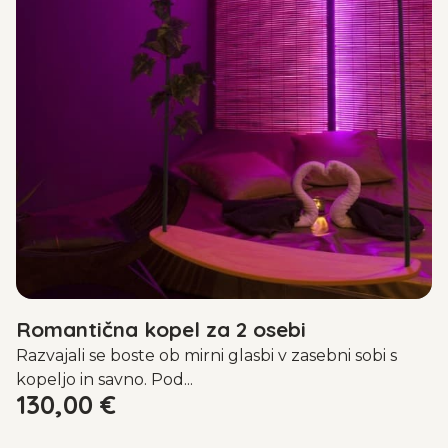
Romantična kopel za 2 osebi
Razvajali se boste ob mirni glasbi v zasebni sobi s
kopeljo in savno. Pod...
130,00
€