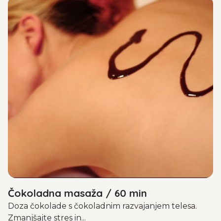
Čokoladna masaža / 60 min
Doza čokolade s čokoladnim razvajanjem telesa.
Zmanjšajte stres in...