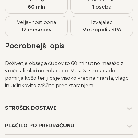
60 min
1 oseba
Veljavnost bona
Izvajalec
12 mesecev
Metropolis SPA
Podrobnejši opis
Doživetje obsega čudovito 60 minutno masažo z
vročo ali hladno čokolado. Masaža s čokolado
pomirja kožo ter ji daje visoko vredna hranila, vlago
in učinkovito zaščito pred staranjem.
STROŠEK DOSTAVE
Kakšen je strošek dostave in embalaže darilnih
PLAČILO PO PREDRAČUNU
bonov?
Strošek dostave in embalaže s tipom plačila po