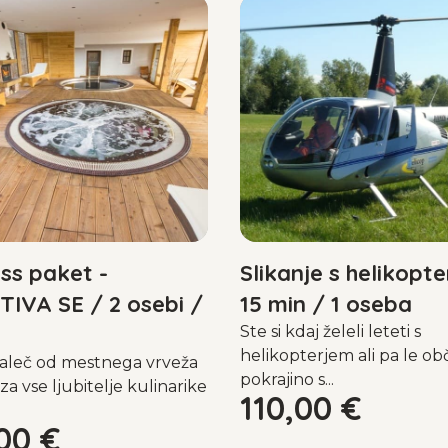
ss paket -
Slikanje s helikopte
IVA SE / 2 osebi /
15 min / 1 oseba
Ste si kdaj želeli leteti s
helikopterjem ali pa le o
daleč od mestnega vrveža
pokrajino s...
 za vse ljubitelje kulinarike
110,00
€
,00
€