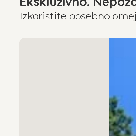
Ekskluzivno. Nepoz
Izkoristite posebno om