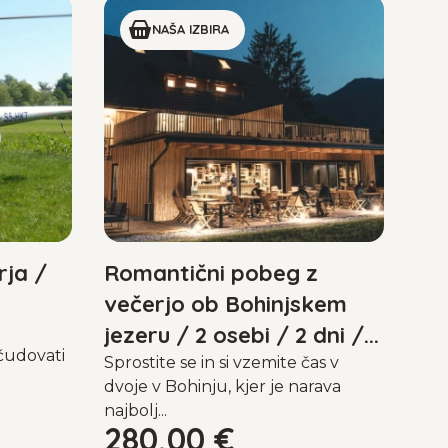
NAŠA IZBIRA
rja /
Romantični pobeg z
večerjo ob Bohinjskem
jezeru / 2 osebi / 2 dni /...
bčudovati
Sprostite se in si vzemite čas v
dvoje v Bohinju, kjer je narava
najbolj...
280,00
€