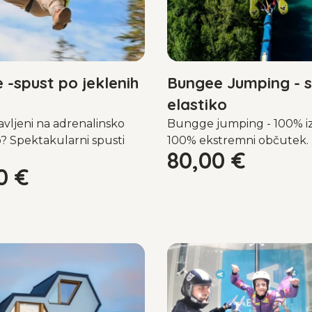
e -spust po jeklenih
Bungee Jumping - 
elastiko
avljeni na adrenalinsko
Bungge jumping - 100% iz
? Spektakularni spusti
100% ekstremni občutek
80,00
€
00
€