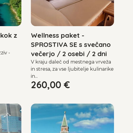
skok z
Wellness paket -
SPROSTIVA SE s svečano
večerjo / 2 osebi / 2 dni
ziv -
.
V kraju daleč od mestnega vrveža
in stresa, za vse ljubitelje kulinarike
in...
260,00
€