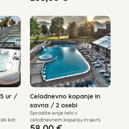
5 ur /
Celodnevno kopanje in
savna / 2 osebi
Sprostite svoje telo v
tek kot
celodnevnem kopanju in savni.
58,00
€