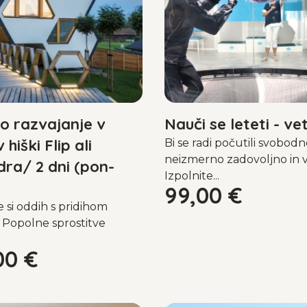
 razvajanje v
Nauči se leteti - ve
 hiški Flip ali
Bi se radi počutili svobodn
neizmerno zadovoljno in 
ra/ 2 dni (pon-
Izpolnite...
99,00
€
e si oddih s pridihom
 Popolne sprostitve
00
€