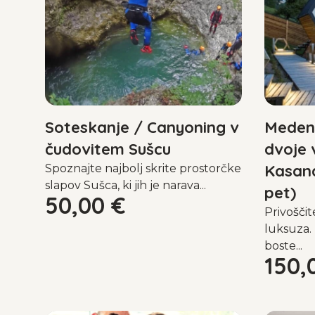
Soteskanje / Canyoning v
Medeno
čudovitem Sušcu
dvoje v
Kasand
Spoznajte najbolj skrite prostorčke
slapov Sušca, ki jih je narava...
pet)
50,00
€
Privoščit
luksuza.
boste...
150,