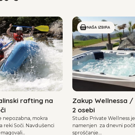
NAŠA IZBIRA
linski rafting na
Zakup Wellnessa / 
či
2 osebi
je nepozabna, mokra
Studio Private Wellness je
a reki Soči. Navdušenci
namenjen za dnevni poči
magovali...
sproščanje....