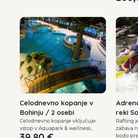
Celodnevno kopanje v
Adrena
Bohinju / 2 osebi
reki So
Celodnevno kopanje vključuje:
Rafting 
vstop v Aquapark & wellness...
zabava n
39,80
€
bodo pre