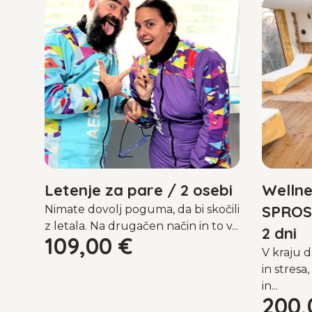
Letenje za pare / 2 osebi
Wellne
SPROST
Nimate dovolj poguma, da bi skočili
z letala. Na drugačen način in to v...
2 dni
109,00
€
V kraju 
in stresa,
in...
200