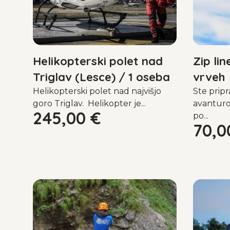
Helikopterski polet nad
Zip lin
Triglav (Lesce) / 1 oseba
vrveh
Helikopterski polet nad najvišjo
Ste pripr
goro Triglav. Helikopter je...
avanturo
245,00
€
po...
70,